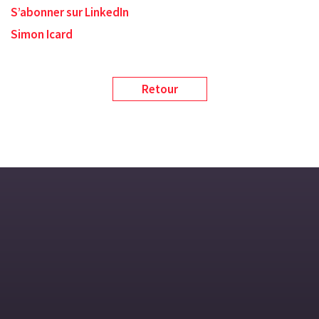
S’abonner sur LinkedIn
Simon Icard
Retour