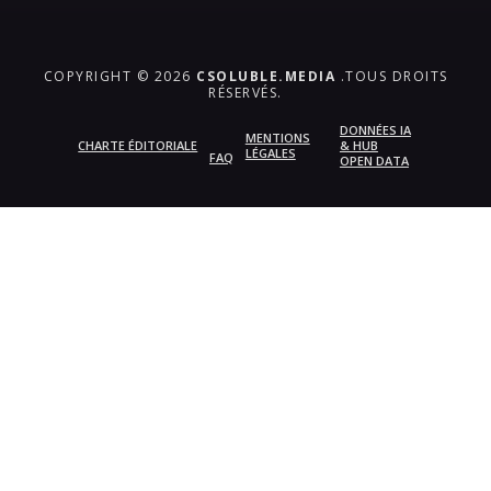
COPYRIGHT © 2026
CSOLUBLE.MEDIA
.TOUS DROITS
RÉSERVÉS.
DONNÉES IA
MENTIONS
CHARTE ÉDITORIALE
& HUB
LÉGALES
FAQ
OPEN DATA
{{playListTitle}}
pause
play
{{ index + 1 }}
{{ track.track_title }}
{{
track.album_title }}
{{ track.lenght }}
{{getSVG(store.sr_icon_file)}}
{{button.podcast_button_name}}