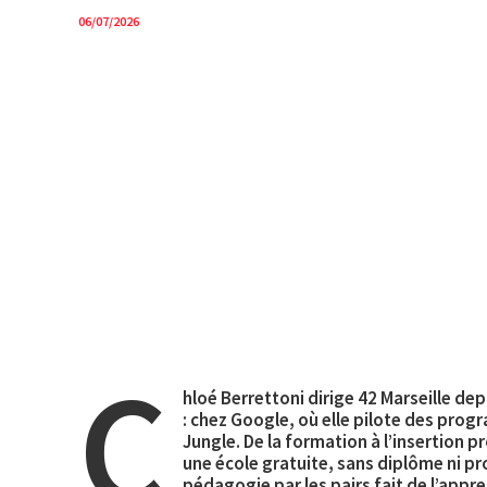
06/07/2026
Accueil
Épisodes
Explorer
C
hloé Berrettoni dirige 42 Marseille de
: chez Google, où elle pilote des pr
Jungle. De la formation à l’insertion p
une école gratuite, sans diplôme ni pr
pédagogie par les pairs fait de l’appr