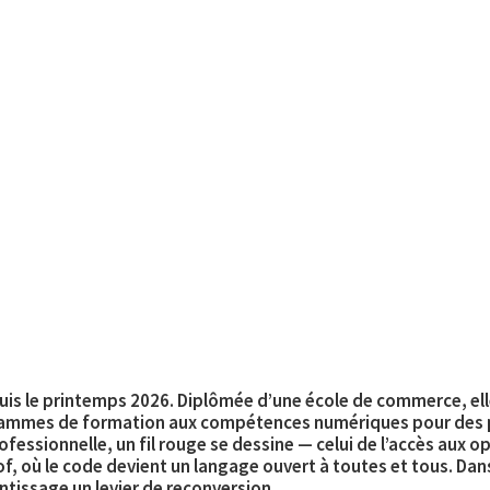
IA
📩 Fiche d’épisode
À propos
puis le printemps 2026. Diplômée d’une école de commerce, elle
ogrammes de formation aux compétences numériques pour des p
rofessionnelle, un fil rouge se dessine — celui de l’accès aux op
of, où le code devient un langage ouvert à toutes et tous. Da
entissage un levier de reconversion.