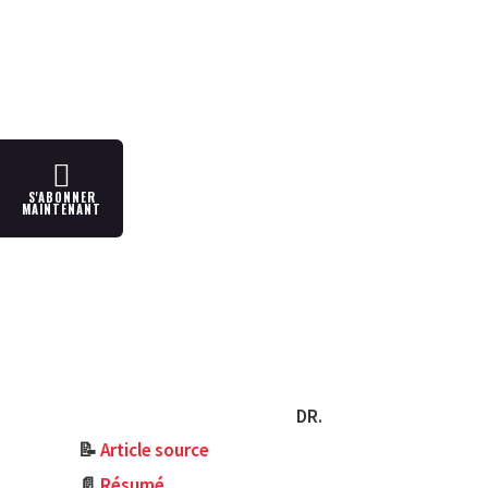
S'ABONNER
MAINTENANT
DR.
📝
Article source
📄
Résumé