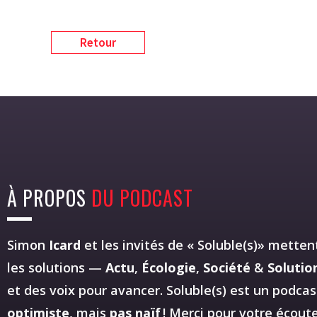
Retour
À PROPOS
DU PODCAST
Simon
Icard
et les invités de « Soluble(s)» mettent
les solutions —
Actu
,
Écologie
,
Société
&
Solutio
et des voix pour avancer. Soluble(s) est un podca
optimiste
, mais
pas naïf
! Merci pour votre écoute