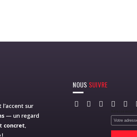
NOUS
SUIVRE
 l’accent sur
Adresse email*
ns
— un regard
st
concret
,
 !