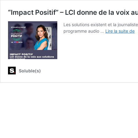
“Impact Positif” – LCI donne de la voix 
Les solutions existent et la journalis
“
programme audio …
Lire la suite de
Po
–
L
d
d
la
Soluble(s)
v
a
s
–
A
S
A