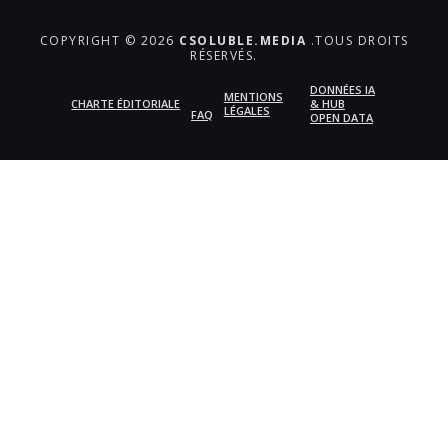
COPYRIGHT © 2026
CSOLUBLE.MEDIA
.TOUS DROITS
RÉSERVÉS.
DONNÉES IA
MENTIONS
CHARTE ÉDITORIALE
& HUB
LÉGALES
FAQ
OPEN DATA
{{playListTitle}}
pause
play
{{ index + 1 }}
{{ track.track_title }}
{{
track.album_title }}
{{ track.lenght }}
{{getSVG(store.sr_icon_file)}}
{{button.podcast_button_name}}