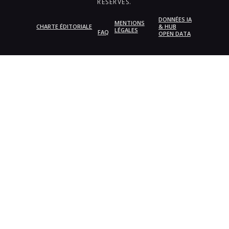
RÉSERVÉS.
DONNÉES IA
MENTIONS
CHARTE ÉDITORIALE
& HUB
LÉGALES
FAQ
OPEN DATA
{{playListTitle}}
pause
play
{{ index + 1 }}
{{ track.track_title }}
{{
track.album_title }}
{{ track.lenght }}
{{getSVG(store.sr_icon_file)}}
{{button.podcast_button_name}}