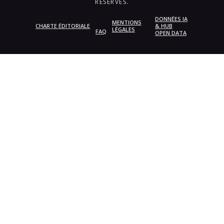
RÉSERVÉS.
DONNÉES IA
MENTIONS
CHARTE ÉDITORIALE
& HUB
LÉGALES
FAQ
OPEN DATA
{{playListTitle}}
pause
play
{{ index + 1 }}
{{ track.track_title }}
{{
track.album_title }}
{{ track.lenght }}
{{getSVG(store.sr_icon_file)}}
{{button.podcast_button_name}}