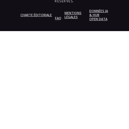
RÉSERVÉS.
DONNÉES IA
MENTIONS
CHARTE ÉDITORIALE
& HUB
LÉGALES
FAQ
OPEN DATA
{{playListTitle}}
pause
play
{{ index + 1 }}
{{ track.track_title }}
{{
track.album_title }}
{{ track.lenght }}
{{getSVG(store.sr_icon_file)}}
{{button.podcast_button_name}}