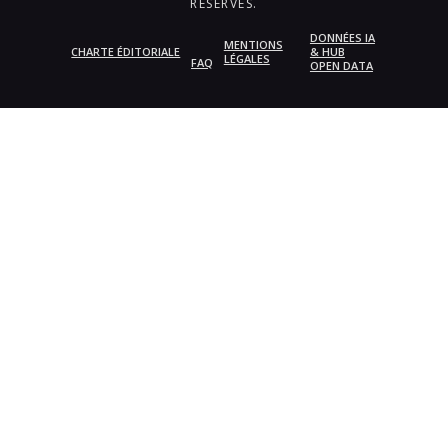
RÉSERVÉS.
DONNÉES IA
MENTIONS
CHARTE ÉDITORIALE
& HUB
LÉGALES
FAQ
OPEN DATA
{{playListTitle}}
pause
play
{{ index + 1 }}
{{ track.track_title }}
{{
track.album_title }}
{{ track.lenght }}
{{getSVG(store.sr_icon_file)}}
{{button.podcast_button_name}}