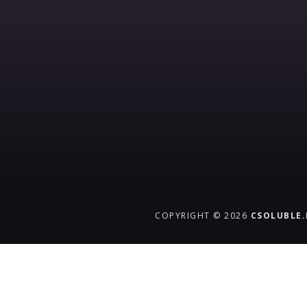
COPYRIGHT © 2026
CSOLUBLE
{{playListTitle}}
pause
play