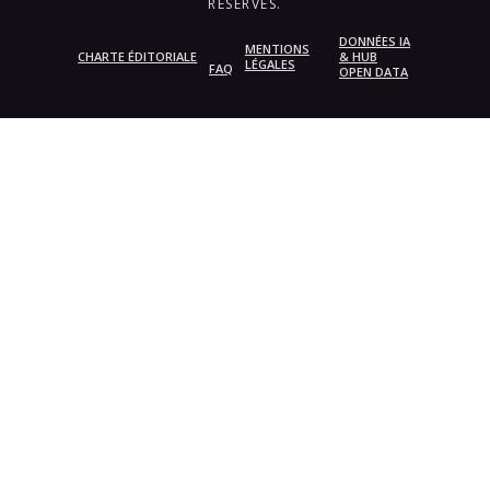
RÉSERVÉS.
DONNÉES IA
MENTIONS
CHARTE ÉDITORIALE
& HUB
LÉGALES
FAQ
OPEN DATA
{{playListTitle}}
pause
play
{{ index + 1 }}
{{ track.track_title }}
{{
track.album_title }}
{{ track.lenght }}
{{getSVG(store.sr_icon_file)}}
{{button.podcast_button_name}}