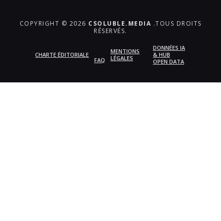
COPYRIGHT © 2026
CSOLUBLE.MEDIA
.TOUS DROITS
RÉSERVÉS.
DONNÉES IA
MENTIONS
CHARTE ÉDITORIALE
& HUB
LÉGALES
FAQ
OPEN DATA
{{playListTitle}}
pause
play
{{ index + 1 }}
{{ track.track_title }}
{{
track.album_title }}
{{ track.lenght }}
{{getSVG(store.sr_icon_file)}}
{{button.podcast_button_name}}