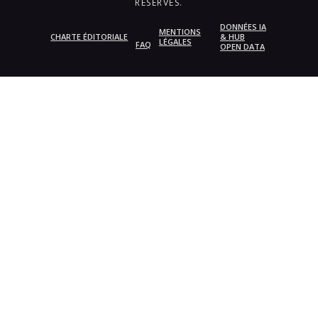
RÉSERVÉS.
DONNÉES IA
MENTIONS
CHARTE ÉDITORIALE
& HUB
LÉGALES
FAQ
OPEN DATA
{{playListTitle}}
pause
play
{{ index + 1 }}
{{ track.track_title }}
{{
track.album_title }}
{{ track.lenght }}
{{getSVG(store.sr_icon_file)}}
{{button.podcast_button_name}}