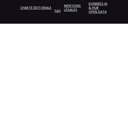
DONNÉES IA
MENTIONS
CHARTE ÉDITORIALE
& HUB
LÉGALES
FAQ
OPEN DATA
{{playListTitle}}
pause
play
{{ index + 1 }}
{{ track.track_title }}
{{
track.album_title }}
{{ track.lenght }}
{{getSVG(store.sr_icon_file)}}
{{button.podcast_button_name}}