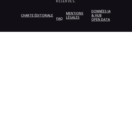
RÉSERVÉS.
DONNÉES IA
MENTIONS
CHARTE ÉDITORIALE
& HUB
LÉGALES
FAQ
OPEN DATA
{{playListTitle}}
pause
play
{{ index + 1 }}
{{ track.track_title }}
{{
track.album_title }}
{{ track.lenght }}
{{getSVG(store.sr_icon_file)}}
{{button.podcast_button_name}}