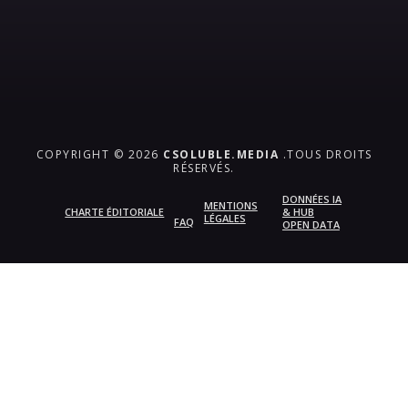
COPYRIGHT © 2026
CSOLUBLE.MEDIA
.TOUS DROITS
RÉSERVÉS.
DONNÉES IA
MENTIONS
CHARTE ÉDITORIALE
& HUB
LÉGALES
FAQ
OPEN DATA
{{playListTitle}}
pause
play