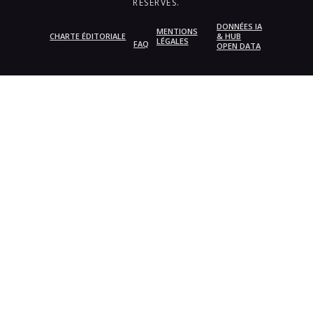
RÉSERVÉS.
DONNÉES IA
MENTIONS
CHARTE ÉDITORIALE
& HUB
LÉGALES
FAQ
OPEN DATA
{{playListTitle}}
pause
play
{{ index + 1 }}
{{ track.track_title }}
{{
track.album_title }}
{{ track.lenght }}
{{getSVG(store.sr_icon_file)}}
{{button.podcast_button_name}}