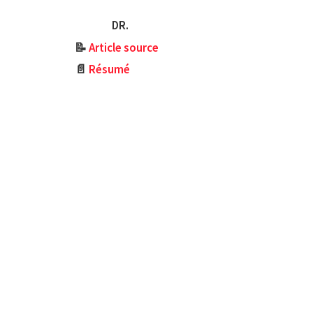
DR.
📝
Article source
📄
Résumé