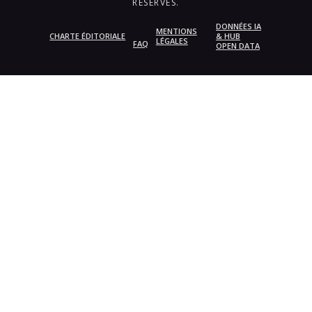
RÉSERVÉS.
DONNÉES IA
MENTIONS
CHARTE ÉDITORIALE
& HUB
LÉGALES
FAQ
OPEN DATA
{{playListTitle}}
pause
play
{{ index + 1 }}
{{ track.track_title }}
{{
track.album_title }}
{{ track.lenght }}
{{getSVG(store.sr_icon_file)}}
{{button.podcast_button_name}}