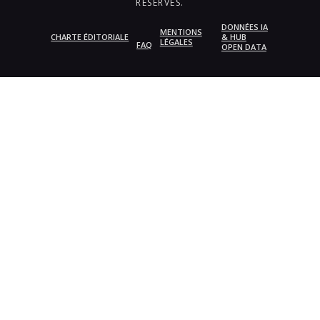
RÉSERVÉS.
DONNÉES IA
MENTIONS
CHARTE ÉDITORIALE
& HUB
LÉGALES
FAQ
OPEN DATA
{{playListTitle}}
pause
play
{{ index + 1 }}
{{ track.track_title }}
{{
track.album_title }}
{{ track.lenght }}
{{getSVG(store.sr_icon_file)}}
{{button.podcast_button_name}}