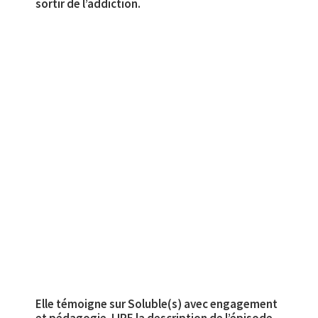
sortir de l’addiction.
Elle témoigne sur Soluble(s) avec engagement
et pédagogie. LIRE la description de l’épisode