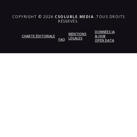
COPYRIGHT © 2026
CSOLUBLE.MEDIA
.TOUS DROITS
RÉSERVÉS.
DONNÉES IA
MENTIONS
CHARTE ÉDITORIALE
& HUB
LÉGALES
FAQ
OPEN DATA
{{playListTitle}}
pause
play
{{ index + 1 }}
{{ track.track_title }}
{{
track.album_title }}
{{ track.lenght }}
{{getSVG(store.sr_icon_file)}}
{{button.podcast_button_name}}