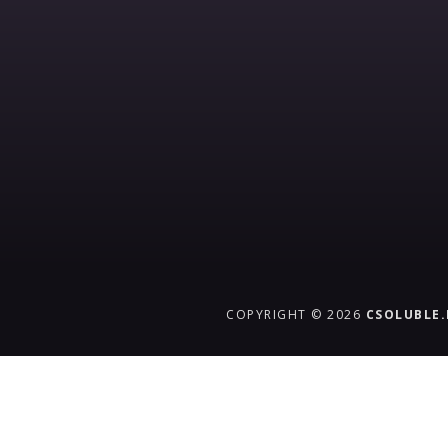
COPYRIGHT © 2026
CSOLUBLE
{{playListTitle}}
pause
play