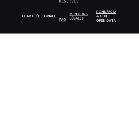
RÉSERVÉS.
DONNÉES IA
MENTIONS
CHARTE ÉDITORIALE
& HUB
LÉGALES
FAQ
OPEN DATA
{{playListTitle}}
pause
play
{{ index + 1 }}
{{ track.track_title }}
{{
track.album_title }}
{{ track.lenght }}
{{getSVG(store.sr_icon_file)}}
{{button.podcast_button_name}}