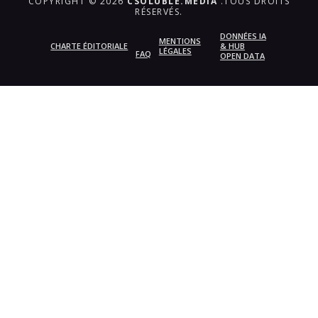
COPYRIGHT © 2026
CSOLUBLE.MEDIA
.TOUS DROITS
RÉSERVÉS.
DONNÉES IA
MENTIONS
CHARTE ÉDITORIALE
& HUB
LÉGALES
FAQ
OPEN DATA
{{playListTitle}}
pause
play
{{ index + 1 }}
{{ track.track_title }}
{{
track.album_title }}
{{ track.lenght }}
{{getSVG(store.sr_icon_file)}}
{{button.podcast_button_name}}