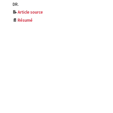
DR.
📝
Article source
📄
Résumé