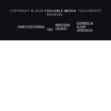
COPYRIGHT © 2026
CSOLUBLE.MEDIA
.TOUS DROITS
RÉSERVÉS.
DONNÉES IA
MENTIONS
CHARTE ÉDITORIALE
& HUB
LÉGALES
FAQ
OPEN DATA
{{playListTitle}}
pause
play
{{ index + 1 }}
{{ track.track_title }}
{{
track.album_title }}
{{ track.lenght }}
{{getSVG(store.sr_icon_file)}}
{{button.podcast_button_name}}