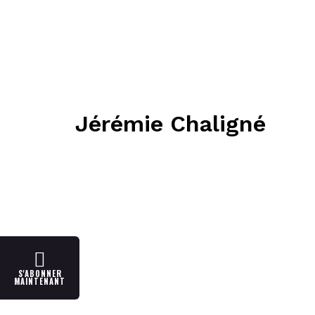
Jérémie Chaligné
S'ABONNER
MAINTENANT