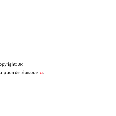
opyright: DR
scription de l’épisode
ici
.