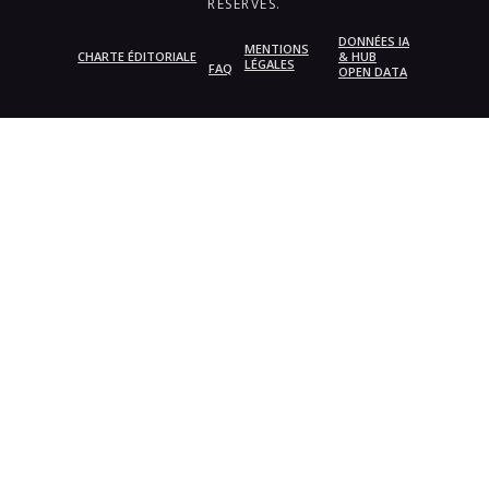
RÉSERVÉS.
DONNÉES IA
MENTIONS
CHARTE ÉDITORIALE
& HUB
LÉGALES
FAQ
OPEN DATA
{{playListTitle}}
pause
play
{{ index + 1 }}
{{ track.track_title }}
{{
track.album_title }}
{{ track.lenght }}
{{getSVG(store.sr_icon_file)}}
{{button.podcast_button_name}}