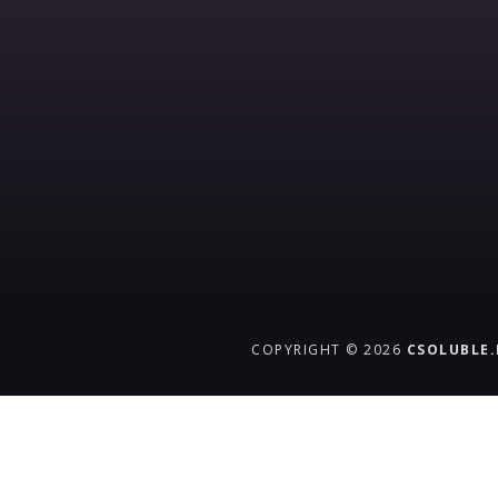
COPYRIGHT © 2026
CSOLUBLE
{{playListTitle}}
pause
play