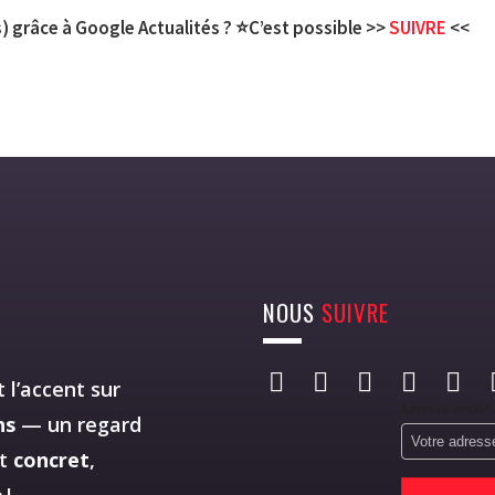
) grâce à Google Actualités ? ⭐C’est possible >>
SUIVRE
<<
NOUS
SUIVRE
 l’accent sur
Adresse email*
ns
— un regard
st
concret
,