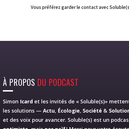
Vous préférez garder le contact avec Soluble(s
À PROPOS
DU PODCAST
Simon
Icard
et les invités de « Soluble(s)» mettent
les solutions —
Actu
,
Écologie
,
Société
&
Solutio
et des voix pour avancer. Soluble(s) est un podca