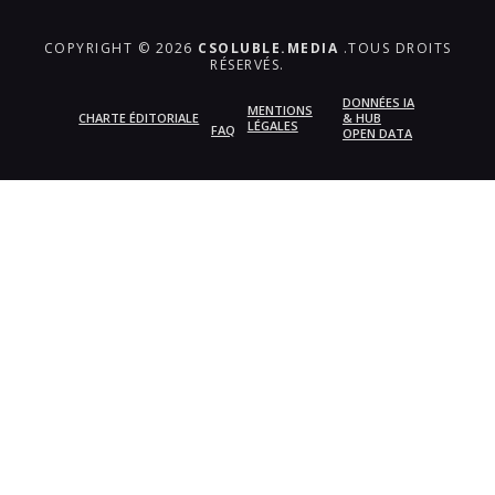
COPYRIGHT © 2026
CSOLUBLE.MEDIA
.TOUS DROITS
RÉSERVÉS.
DONNÉES IA
MENTIONS
CHARTE ÉDITORIALE
& HUB
LÉGALES
FAQ
OPEN DATA
{{playListTitle}}
pause
play
{{ index + 1 }}
{{ track.track_title }}
{{
track.album_title }}
{{ track.lenght }}
{{getSVG(store.sr_icon_file)}}
{{button.podcast_button_name}}