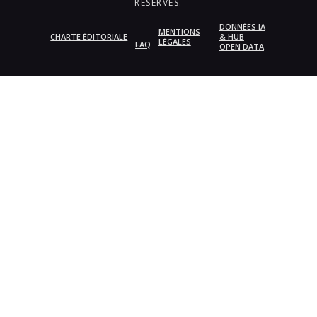
RÉSERVÉS.
DONNÉES IA
MENTIONS
CHARTE ÉDITORIALE
& HUB
LÉGALES
FAQ
OPEN DATA
{{playListTitle}}
pause
play
{{ index + 1 }}
{{ track.track_title }}
{{
track.album_title }}
{{ track.lenght }}
{{getSVG(store.sr_icon_file)}}
{{button.podcast_button_name}}