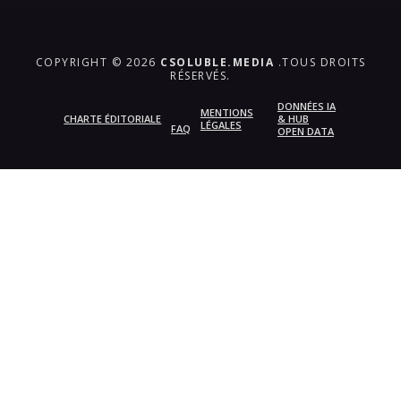
COPYRIGHT © 2026
CSOLUBLE.MEDIA
.TOUS DROITS
RÉSERVÉS.
DONNÉES IA
MENTIONS
CHARTE ÉDITORIALE
& HUB
LÉGALES
FAQ
OPEN DATA
{{playListTitle}}
pause
play
{{ index + 1 }}
{{ track.track_title }}
{{
track.album_title }}
{{ track.lenght }}
{{getSVG(store.sr_icon_file)}}
{{button.podcast_button_name}}