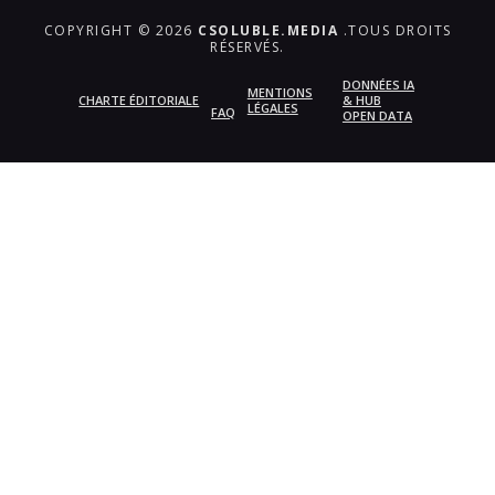
COPYRIGHT © 2026
CSOLUBLE.MEDIA
.TOUS DROITS
RÉSERVÉS.
DONNÉES IA
MENTIONS
CHARTE ÉDITORIALE
& HUB
LÉGALES
FAQ
OPEN DATA
{{playListTitle}}
pause
play
{{ index + 1 }}
{{ track.track_title }}
{{
track.album_title }}
{{ track.lenght }}
{{getSVG(store.sr_icon_file)}}
{{button.podcast_button_name}}