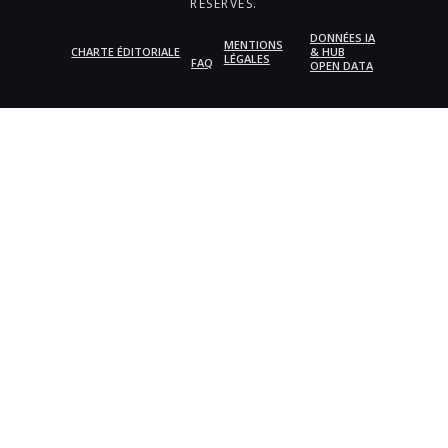
RÉSERVÉS.
DONNÉES IA
MENTIONS
CHARTE ÉDITORIALE
& HUB
LÉGALES
FAQ
OPEN DATA
{{playListTitle}}
pause
play
{{ index + 1 }}
{{ track.track_title }}
{{
track.album_title }}
{{ track.lenght }}
{{getSVG(store.sr_icon_file)}}
{{button.podcast_button_name}}