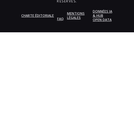
RÉSERVÉS.
DONNÉES IA
MENTIONS
CHARTE ÉDITORIALE
& HUB
LÉGALES
FAQ
OPEN DATA
{{playListTitle}}
pause
play
{{ index + 1 }}
{{ track.track_title }}
{{
track.album_title }}
{{ track.lenght }}
{{getSVG(store.sr_icon_file)}}
{{button.podcast_button_name}}