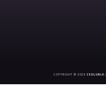
COPYRIGHT © 2026
CSOLUBLE
{{playListTitle}}
pause
play