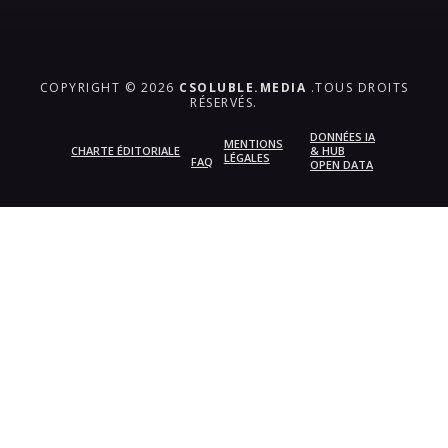
COPYRIGHT © 2026
CSOLUBLE.MEDIA
.TOUS DROITS
RÉSERVÉS.
DONNÉES IA
MENTIONS
CHARTE ÉDITORIALE
& HUB
LÉGALES
FAQ
OPEN DATA
{{playListTitle}}
pause
play
{{ index + 1 }}
{{ track.track_title }}
{{
track.album_title }}
{{ track.lenght }}
{{getSVG(store.sr_icon_file)}}
{{button.podcast_button_name}}