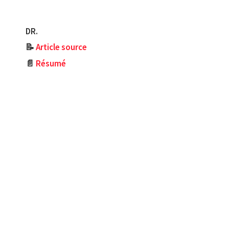
DR.
📝
Article source
📄
Résumé