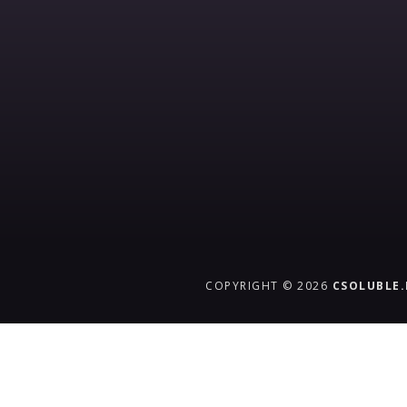
COPYRIGHT © 2026
CSOLUBLE
{{playListTitle}}
pause
play