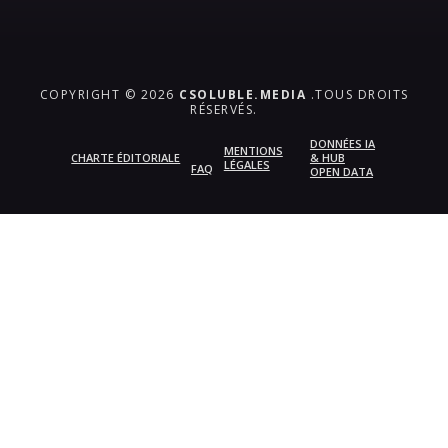
COPYRIGHT © 2026
CSOLUBLE.MEDIA
.TOUS DROITS
RÉSERVÉS.
DONNÉES IA
MENTIONS
CHARTE ÉDITORIALE
& HUB
LÉGALES
FAQ
OPEN DATA
{{playListTitle}}
pause
play
{{ index + 1 }}
{{ track.track_title }}
{{
track.album_title }}
{{ track.lenght }}
{{getSVG(store.sr_icon_file)}}
{{button.podcast_button_name}}