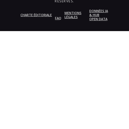
RÉSERVÉS.
DONNÉES IA
MENTIONS
CHARTE ÉDITORIALE
& HUB
LÉGALES
FAQ
OPEN DATA
{{playListTitle}}
pause
play
{{ index + 1 }}
{{ track.track_title }}
{{
track.album_title }}
{{ track.lenght }}
{{getSVG(store.sr_icon_file)}}
{{button.podcast_button_name}}