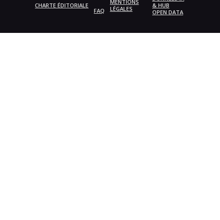
MENTIONS
CHARTE ÉDITORIALE
& HUB
LÉGALES
FAQ
OPEN DATA
{{playListTitle}}
pause
play
{{ index + 1 }}
{{ track.track_title }}
{{
track.album_title }}
{{ track.lenght }}
{{getSVG(store.sr_icon_file)}}
{{button.podcast_button_name}}