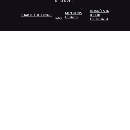
RÉSERVÉS.
DONNÉES IA
MENTIONS
CHARTE ÉDITORIALE
& HUB
LÉGALES
FAQ
OPEN DATA
{{playListTitle}}
pause
play
{{ index + 1 }}
{{ track.track_title }}
{{
track.album_title }}
{{ track.lenght }}
{{getSVG(store.sr_icon_file)}}
{{button.podcast_button_name}}