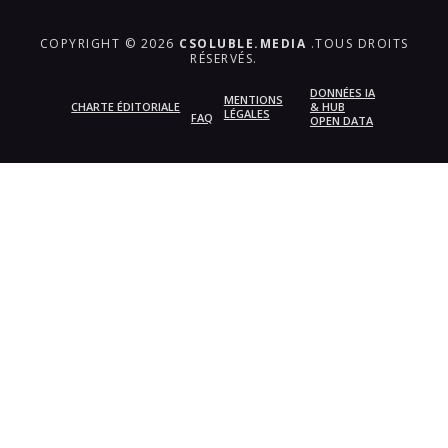
COPYRIGHT © 2026
CSOLUBLE.MEDIA
.TOUS DROITS
RÉSERVÉS.
DONNÉES IA
MENTIONS
CHARTE ÉDITORIALE
& HUB
LÉGALES
FAQ
OPEN DATA
{{playListTitle}}
pause
play
{{ index + 1 }}
{{ track.track_title }}
{{
track.album_title }}
{{ track.lenght }}
{{getSVG(store.sr_icon_file)}}
{{button.podcast_button_name}}