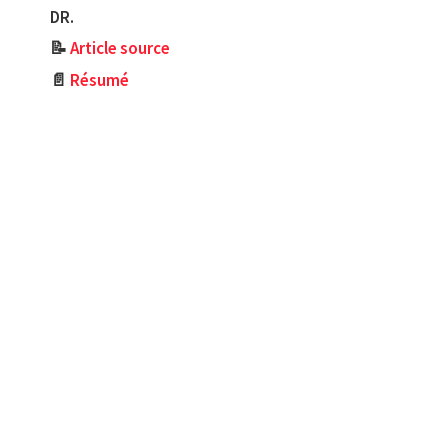
DR.
📝
Article source
📄
Résumé