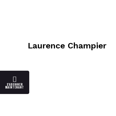
Laurence Champier
S'ABONNER
MAINTENANT