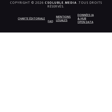
COPYRIGHT © 2026
CSOLUBLE.MEDIA
.TOUS DROITS
RÉSERVÉS.
DONNÉES IA
MENTIONS
CHARTE ÉDITORIALE
& HUB
LÉGALES
FAQ
OPEN DATA
{{playListTitle}}
pause
play
{{ index + 1 }}
{{ track.track_title }}
{{
track.album_title }}
{{ track.lenght }}
{{getSVG(store.sr_icon_file)}}
{{button.podcast_button_name}}