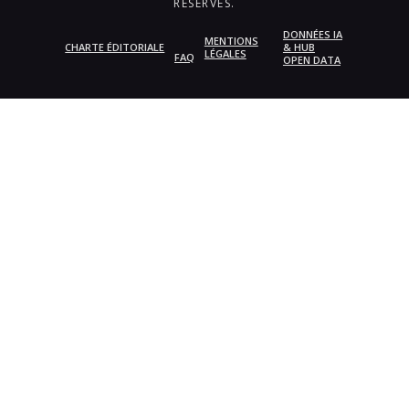
RÉSERVÉS.
DONNÉES IA
MENTIONS
CHARTE ÉDITORIALE
& HUB
LÉGALES
FAQ
OPEN DATA
{{playListTitle}}
pause
play
{{ index + 1 }}
{{ track.track_title }}
{{
track.album_title }}
{{ track.lenght }}
{{getSVG(store.sr_icon_file)}}
{{button.podcast_button_name}}