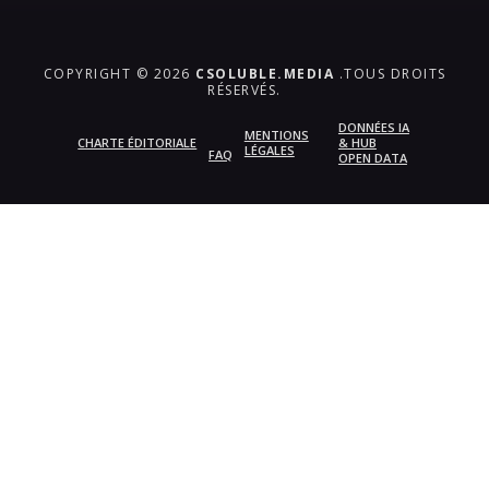
COPYRIGHT © 2026
CSOLUBLE.MEDIA
.TOUS DROITS
RÉSERVÉS.
DONNÉES IA
MENTIONS
CHARTE ÉDITORIALE
& HUB
LÉGALES
FAQ
OPEN DATA
{{playListTitle}}
pause
play
{{ index + 1 }}
{{ track.track_title }}
{{
track.album_title }}
{{ track.lenght }}
{{getSVG(store.sr_icon_file)}}
{{button.podcast_button_name}}