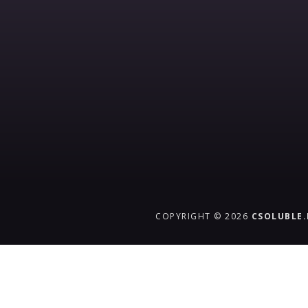
COPYRIGHT © 2026
CSOLUBLE
{{playListTitle}}
pause
play