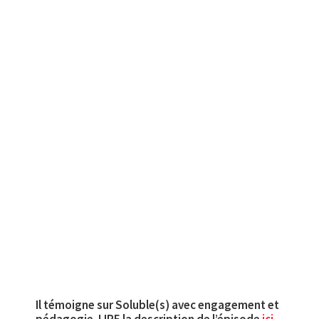
Il témoigne sur Soluble(s) avec engagement et
pédagogie. LIRE la description de l’épisode
ici
.