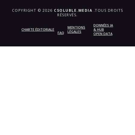
COPYRIGHT © 2026
CSOLUBLE.MEDIA
.TOUS DROITS
RÉSERVÉS.
DONNÉES IA
MENTIONS
CHARTE ÉDITORIALE
& HUB
LÉGALES
FAQ
OPEN DATA
{{playListTitle}}
pause
play
{{ index + 1 }}
{{ track.track_title }}
{{
track.album_title }}
{{ track.lenght }}
{{getSVG(store.sr_icon_file)}}
{{button.podcast_button_name}}