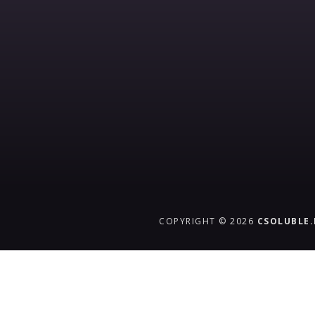
COPYRIGHT © 2026
CSOLUBLE
{{playListTitle}}
pause
play