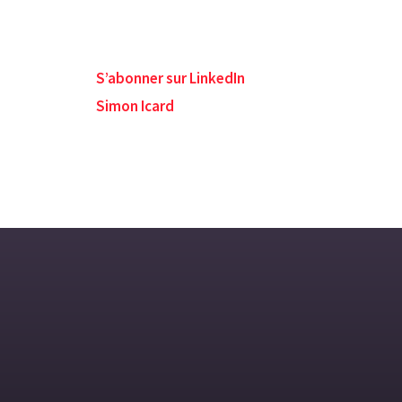
S’abonner sur LinkedIn
Simon Icard