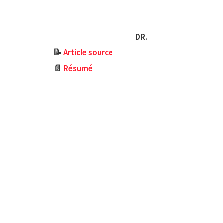
DR.
📝
Article source
📄
Résumé